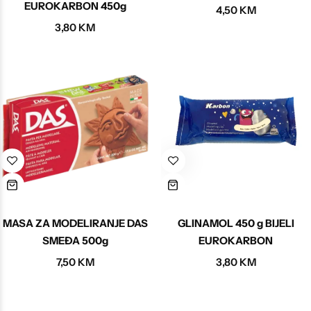
EUROKARBON 450g
4,50
KM
3,80
KM
MASA ZA MODELIRANJE DAS
GLINAMOL 450 g BIJELI
SMEĐA 500g
EUROKARBON
7,50
KM
3,80
KM