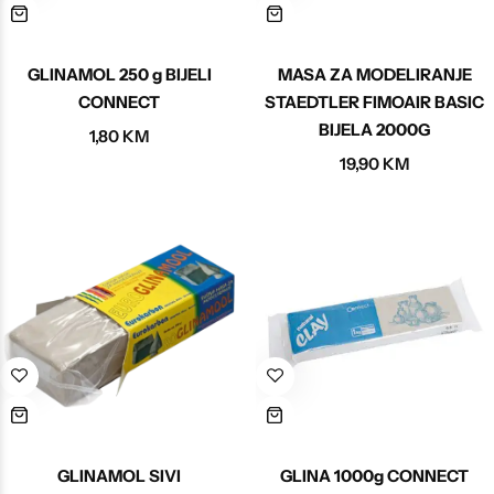
Poludragi kamen
Biseri
GLINAMOL 250 g BIJELI
MASA ZA MODELIRANJE
CONNECT
STAEDTLER FIMOAIR BASIC
Kristali
BIJELA 2000G
1,80
KM
19,90
KM
Murano staklo
GLINAMOL SIVI
GLINA 1000g CONNECT