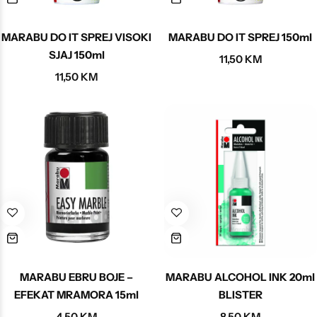
MARABU DO IT SPREJ VISOKI
MARABU DO IT SPREJ 150ml
SJAJ 150ml
11,50
KM
11,50
KM
MARABU EBRU BOJE –
MARABU ALCOHOL INK 20ml
EFEKAT MRAMORA 15ml
BLISTER
4,50
KM
8,50
KM