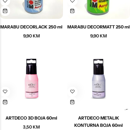
Poludragi kamen
Biseri
MARABU DECORLACK 250 ml
MARABU DECORMATT 250 ml
Kristali
9,90
KM
9,90
KM
Murano staklo
ARTDECO 3D BOJA 60ml
ARTDECO METALIK
KONTURNA BOJA 60ml
3,50
KM