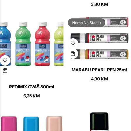
3,80
KM
Nema Na Stanju
MARABU PEARL PEN 25ml
4,90
KM
REDIMIX GVAŠ 500ml
6,25
KM