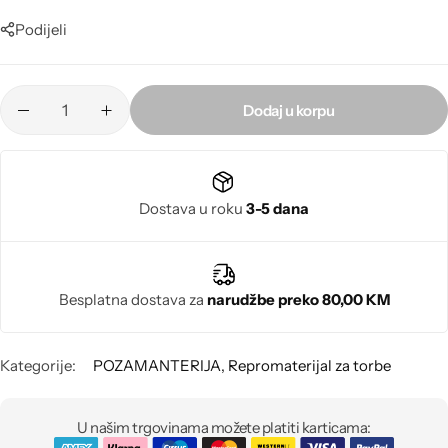
Poludragi kamen
Podijeli
Biseri
Dodaj u korpu
Kristali
Murano staklo
Dostava u roku
3-5 dana
Besplatna dostava za
narudžbe preko 80,00 KM
Kategorije:
POZAMANTERIJA
,
Repromaterijal za torbe
U našim trgovinama možete platiti karticama: