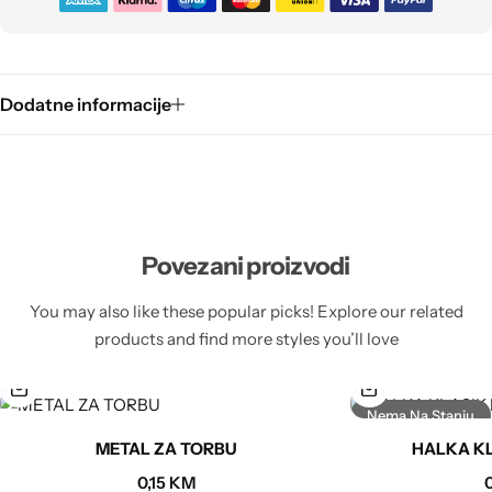
Dodatne informacije
Povezani proizvodi
You may also like these popular picks! Explore our related
products and find more styles you’ll love
Nema Na Stanju
METAL ZA TORBU
HALKA KL
0,15
KM