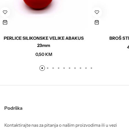
PERLICE SILIKONSKE VELIKE ABAKUS
BROŠ ST
23mm
0,50
KM
Podrška
Kontaktirajte nas za pitanja o našim proizvodima ili u vezi