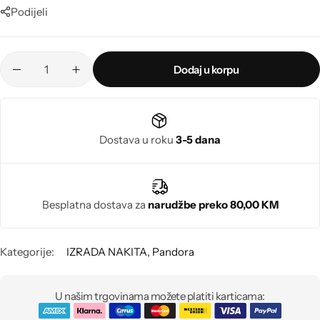
Poludragi kamen
Podijeli
Biseri
Dodaj u korpu
Kristali
Murano staklo
Dostava u roku
3-5 dana
Besplatna dostava za
narudžbe preko 80,00 KM
Kategorije:
IZRADA NAKITA
,
Pandora
U našim trgovinama možete platiti karticama: