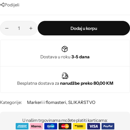
Poludragi kamen
Podijeli
Biseri
Dodaj u korpu
Kristali
Murano staklo
Dostava u roku
3-5 dana
Besplatna dostava za
narudžbe preko 80,00 KM
Kategorije:
Markeri i flomasteri
,
SLIKARSTVO
U našim trgovinama možete platiti karticama: