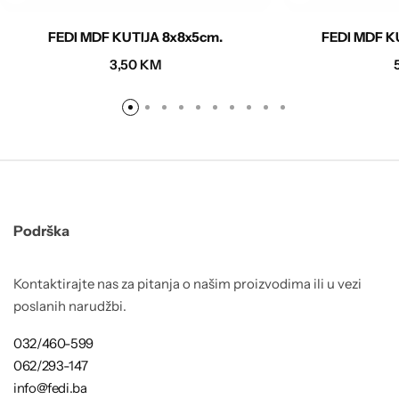
FEDI MDF KUTIJA 8x8x5cm.
FEDI MDF K
3,50
KM
Podrška
Kontaktirajte nas za pitanja o našim proizvodima ili u vezi
poslanih narudžbi.
032/460-599
062/293-147
info@fedi.ba