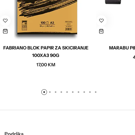
FABRIANO BLOK PAPIR ZA SKICIRANJE
MARABU P&
100XA3 90G
17,00
KM
Podrška