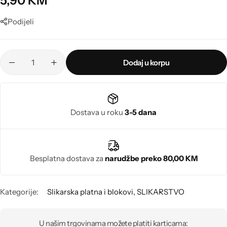
5,90
KM
Poludragi kamen
Podijeli
Biseri
Kristali
Dodaj u korpu
Murano staklo
Dostava u roku
3-5 dana
Besplatna dostava za
narudžbe preko 80,00 KM
Kategorije:
Slikarska platna i blokovi
,
SLIKARSTVO
U našim trgovinama možete platiti karticama: