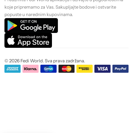
koje pripremamo za Vas. Sakupljajte bodove i ostvarite
popuste u narednim kupovinama.
© 2026 Fedi World. Sva prava zadržana.