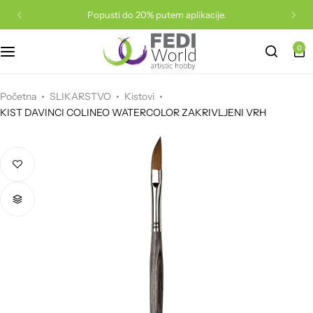
Popusti do 20% putem aplikacije.
0
Sve za dude
Boje za dekupaž
Akrilne boje
Kutije za pakovanje
Epoxy
Filc
Vune
Konac
Drvene igračke
Staklene perle
Drveni predmeti
Boje za razne podloge
Papir za pakovanje
Fimo
Mašine i rezači
Konci za pletenje
Materijal za vez
Puzzle
Početna
SLIKARSTVO
Kistovi
KIST DAVINCI COLINEO WATERCOLOR ZAKRIVLJENI VRH
Akrilne perle
Lakovi, ljepila i ostalo
Uljane boje
PVC ukrasi
Rad na foliji
Papir i karton
Heklanje
Vuna za filcanje i pribor
Magnetne igre i privjesci
Silk i konac za nizanje
Podmetači
Kistovi
Drveni ukrasi
Glina i glinamol
Scrapbooking papir
Igle i heklarice
Repromaterijal za torbe
Glina za djecu
Metalne osnove
Gajbe
Slikarska platna i blokovi
Stakleni ukrasi
Plastelin
Krep papir
Set za pletenje
Igle, alati i pribor
Kreativni setovi
Metalni privjesci
Knjige
Bojice i olovke
Trake i konopci
Dodaci
Eva podloga i pjena
Aplikacije za odjeću
Plišane igračke
Osnove za prsten, naušnice i ogrlice
Poslužavnici
Boje za tekstil i svilu
Stiroporni ukrasi
Pribor za modeliranje
Pečati i tinte
Trake i čipke