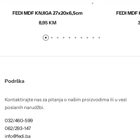
FEDI MDF KNJIGA 27x20x6,5cm
FEDI MDF 
8,95
KM
Podrška
Kontaktirajte nas za pitanja o našim proizvodima ili u vezi
poslanih narudžbi.
032/460-599
062/293-147
info@fedi.ba