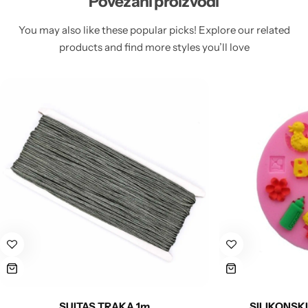
Povezani proizvodi
You may also like these popular picks! Explore our related
products and find more styles you’ll love
SUITAS TRAKA 1m
SILIKONSKI