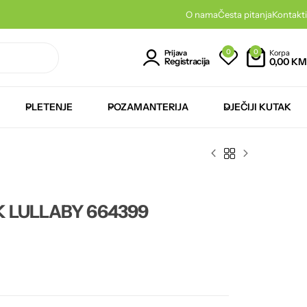
O nama
Česta pitanja
Kontakti
0
0
Korpa
Prijava
0,00
KM
Registracija
PLETENJE
POZAMANTERIJA
DJEČIJI KUTAK
PK LULLABY 664399