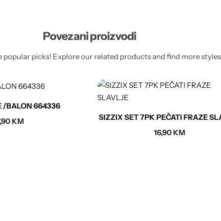
Povezani proizvodi
 popular picks! Explore our related products and find more styles 
JE /BALON 664336
SIZZIX SET 7PK PEČATI FRAZE SL
7,90
KM
16,90
KM