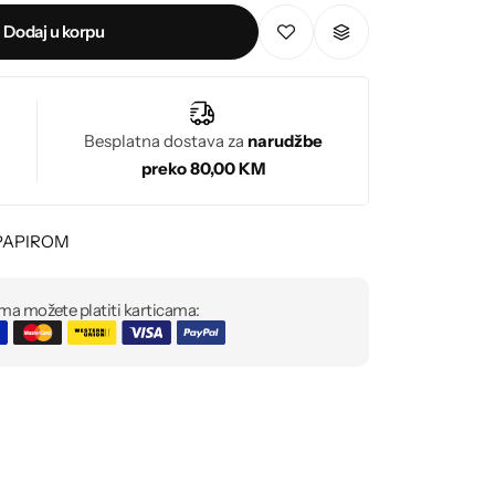
Dodaj u korpu
Besplatna dostava za
narudžbe
preko 80,00 KM
PAPIROM
ma možete platiti karticama: