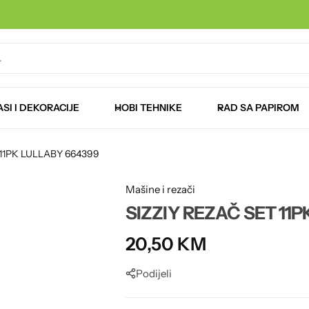
Podloge i ploče
Tempere i vodene boje
Vrećice za pakovanje
SI I DEKORACIJE
HOBI TEHNIKE
RAD SA PAPIROM
 11PK LULLABY 664399
Mašine i rezači
SIZZIY REZAČ SET 11
20,50
KM
Podijeli