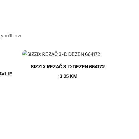
you’ll love
SIZZIX REZAČ 3-D DEZEN 664172
AVLJE
13,25
KM