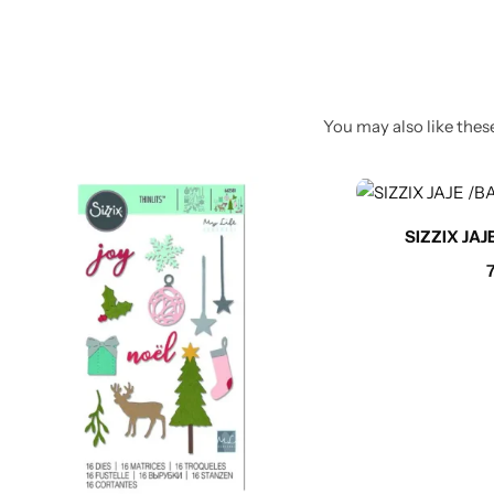
Poludragi kamen
Biseri
You may also like these
Kristali
Murano staklo
SIZZIX JA