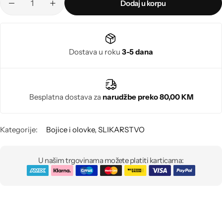
Poludragi kamen
Dodaj u korpu
Biseri
Dostava u roku
3-5 dana
Kristali
Murano staklo
Besplatna dostava za
narudžbe preko 80,00 KM
Kategorije:
Bojice i olovke
,
SLIKARSTVO
U našim trgovinama možete platiti karticama: