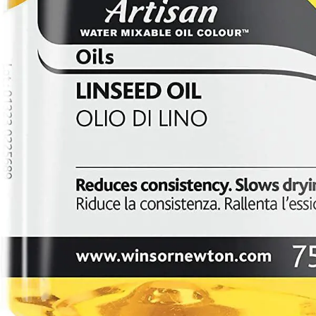
Poludragi kamen
Biseri
Kristali
Murano staklo