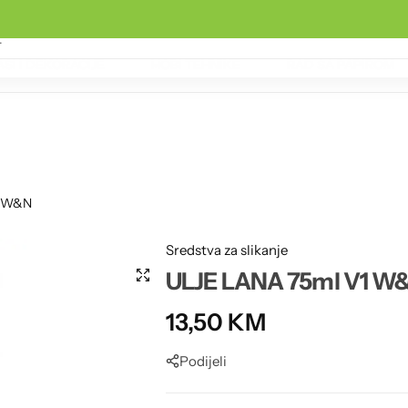
SI I DEKORACIJE
HOBI TEHNIKE
RAD SA PAPIROM
Podloge i ploče
Tempere i vodene boje
Vrećice za pakovanje
1 W&N
Sredstva za slikanje
ULJE LANA 75ml V1 W
13,50
KM
Podijeli