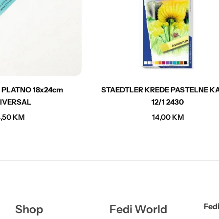
 PLATNO 18x24cm
STAEDTLER KREDE PASTELNE K
IVERSAL
12/1 2430
4,50
KM
14,00
KM
Fedi
Shop
Fedi World