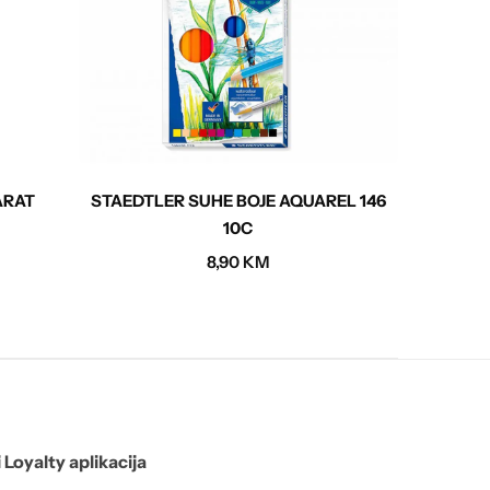
ARAT
STAEDTLER SUHE BOJE AQUAREL 146
SL
10C
8,90
KM
 Loyalty aplikacija