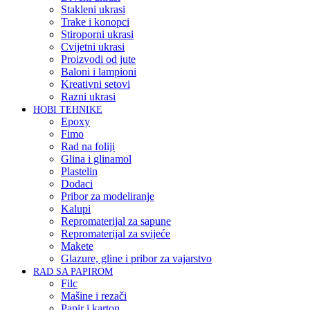
Stakleni ukrasi
Trake i konopci
Stiroporni ukrasi
Cvijetni ukrasi
Proizvodi od jute
Baloni i lampioni
Kreativni setovi
Razni ukrasi
HOBI TEHNIKE
Epoxy
Fimo
Rad na foliji
Glina i glinamol
Plastelin
Dodaci
Pribor za modeliranje
Kalupi
Repromaterijal za sapune
Repromaterijal za svijeće
Makete
Glazure, gline i pribor za vajarstvo
RAD SA PAPIROM
Filc
Mašine i rezači
Papir i karton