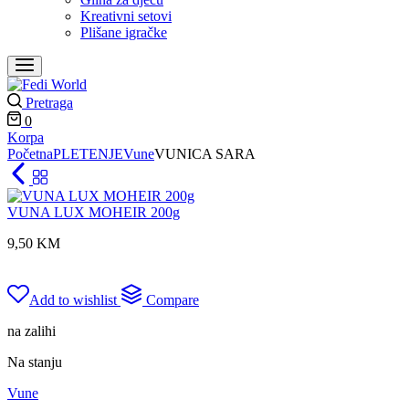
Kreativni setovi
Plišane igračke
Pretraga
0
Korpa
Početna
PLETENJE
Vune
VUNICA SARA
VUNA LUX MOHEIR 200g
9,50
KM
Add to wishlist
Compare
na zalihi
Na stanju
Vune