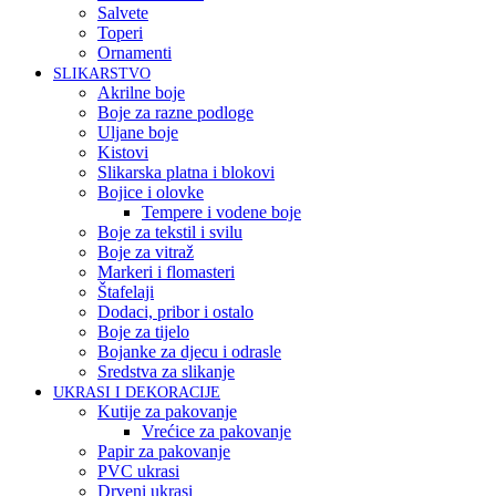
Salvete
Toperi
Ornamenti
SLIKARSTVO
Akrilne boje
Boje za razne podloge
Uljane boje
Kistovi
Slikarska platna i blokovi
Bojice i olovke
Tempere i vodene boje
Boje za tekstil i svilu
Boje za vitraž
Markeri i flomasteri
Štafelaji
Dodaci, pribor i ostalo
Boje za tijelo
Bojanke za djecu i odrasle
Sredstva za slikanje
UKRASI I DEKORACIJE
Kutije za pakovanje
Vrećice za pakovanje
Papir za pakovanje
PVC ukrasi
Drveni ukrasi