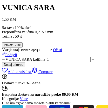
VUNICA SARA
1,50
KM
Sastav : 100% akril
Preporučena velićina igle 2-3 mm
Težina : 50 g
Prikaži Više
Varijanta
Očisti
Podijeli
VUNICA SARA količina
Dodaj u korpu
Add to wishlist
Compare
Dostava u roku
3-5 dana
Besplatna dostava za
narudžbe preko 80,00 KM
Kategorija:
Vune
U našim trgovinama možete platiti karticama: