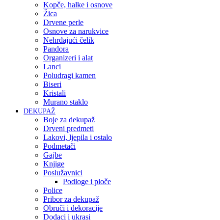
Kopče, halke i osnove
Žica
Drvene perle
Osnove za narukvice
Nehrđajući čelik
Pandora
Organizeri i alat
Lanci
Poludragi kamen
Biseri
Kristali
Murano staklo
DEKUPAŽ
Boje za dekupaž
Drveni predmeti
Lakovi, ljepila i ostalo
Podmetači
Gajbe
Knjige
Poslužavnici
Podloge i ploče
Police
Pribor za dekupaž
Obruči i dekoracije
Dodaci i ukrasi