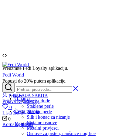
Preuzmite Fedi Loyalty aplikaciju.
Fedi World
Popusti do 20% putem aplikacije.
Prijava
IZRADA NAKITA
O nama
Sve za dude
Prijava
Registracija
Staklene perle
0
Česta pitanja
Akrilne perle
Lista Želja
Silk i konac za nizanje
0
Metalne osnove
Kontakti
Korpa
0,00
KM
Metalni privjesci
Osnove za prsten, naušnice i ogrlice