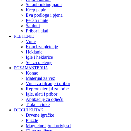
Scrapbooking papir
Krep papir
Eva podloga i pjena
Pečati i tinte
Šabloni
Pribor i alati
PLETENJE
Vune
Konci za pletenje
Heklanje
Igle i heklarice
Set za pletenje
POZAMANTERIJA
Konac
Materijal za vez
Vuna za filcanje i pribor
Repromaterijal za torbe
Igle, alati i pribor
Aplikacije za odjeću
Trake i čipke
DJEČIJI KUTAK
Drvene igračke
Puzzle
Magnetne igre i privjesci
Glina za djecu