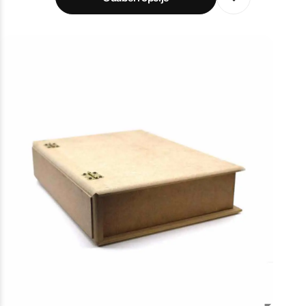
Poludragi kamen
Biseri
Kristali
Murano staklo