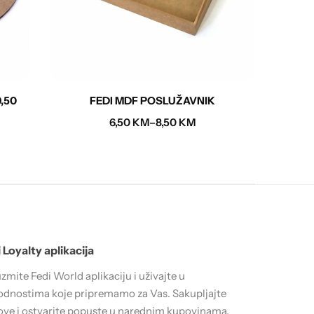
,50
FEDI MDF POSLUŽAVNIK
6,50
KM
–
8,50
KM
 Loyalty aplikacija
zmite Fedi World aplikaciju i uživajte u
dnostima koje pripremamo za Vas. Sakupljajte
ve i ostvarite popuste u narednim kupovinama.