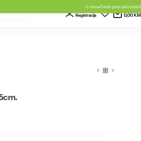
O nama
Česta pitanja
Kontakti
0
0
Korpa
Prijava
0,00
KM
Registracija
PLETENJE
POZAMANTERIJA
DJEČIJI KUTAK
x5cm.