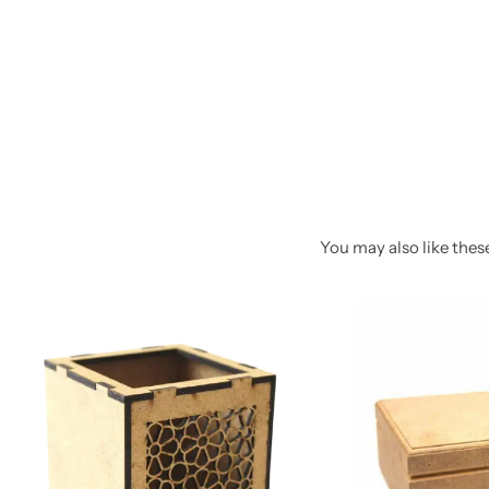
Poludragi kamen
Biseri
Kristali
Murano staklo
You may also like these