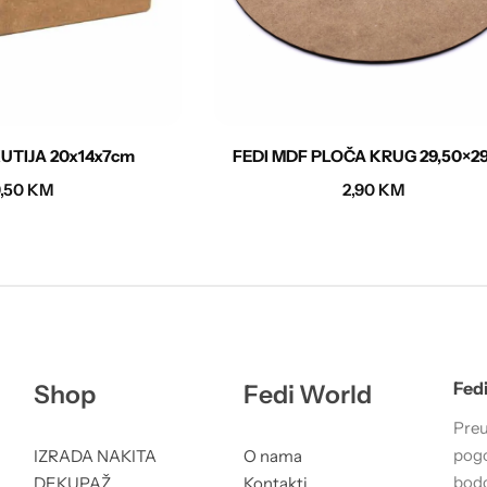
KUTIJA 20x14x7cm
FEDI MDF PLOČA KRUG 29,50×29
9,50
KM
2,90
KM
Fedi
Shop
Fedi World
Preu
pogo
IZRADA NAKITA
O nama
bodo
DEKUPAŽ
Kontakti